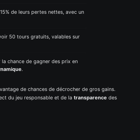
 15% de leurs pertes nettes, avec un
r 50 tours gratuits, valables sur
r la chance de gagner des prix en
dynamique
.
avantage de chances de décrocher de gros gains.
ect du jeu responsable et de la
transparence
des