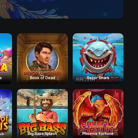
a
Book of Dead
Razor Shark
us
Big Bass Splash
Phoenix Fortune