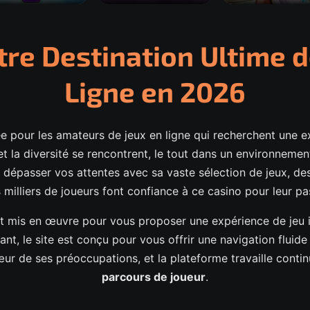
tre Destination Ultime 
Ligne en 2026
ée pour les amateurs de jeux en ligne qui recherchent une 
et la diversité se rencontrent, le tout dans un environnemen
 à dépasser vos attentes avec sa vaste sélection de jeux, d
milliers de joueurs font confiance à ce casino pour leur p
st mis en œuvre pour vous proposer une expérience de jeu in
t, le site est conçu pour vous offrir une navigation fluide 
cœur de ses préoccupations, et la plateforme travaille cont
parcours de joueur
.