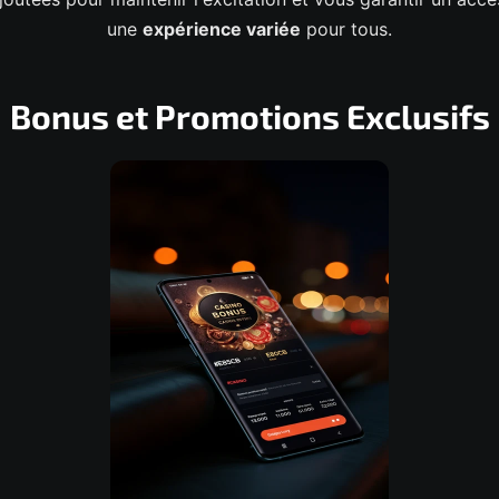
une
expérience variée
pour tous.
Bonus et Promotions Exclusifs