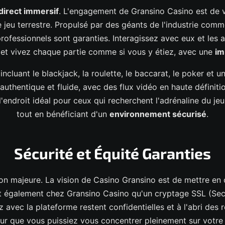
direct immersif
. L'engagement de Gransino Casino est de v
e jeu terrestre. Propulsé par des géants de l'industrie co
rofessionnels sont garanties. Interagissez avec eux et les 
 et vivez chaque partie comme si vous y étiez, avec une
im
incluant le blackjack, la roulette, le baccarat, le poker e
thentique et fluide, avec des flux vidéo en haute définitio
l'endroit idéal pour ceux qui recherchent l'adrénaline du j
tout en bénéficiant d'un
environnement sécurisé
.
Sécurité et Équité Garanties
ion majeure. La vision de Casino Gransino est de mettre en
t également chez Gransino Casino qu'un cryptage SSL (Secur
vec la plateforme restent confidentielles et à l'abri des reg
our que vous puissiez vous concentrer pleinement sur votr