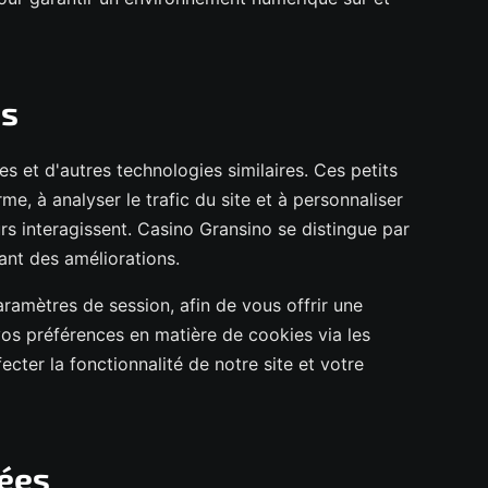
es
es et d'autres technologies similaires. Ces petits
me, à analyser le trafic du site et à personnaliser
 interagissent. Casino Gransino se distingue par
tant des améliorations.
mètres de session, afin de vous offrir une
 vos préférences en matière de cookies via les
cter la fonctionnalité de notre site et votre
nées