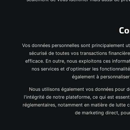
Co
Vos données personnelles sont principalement uti
sécurisé de toutes vos transactions financières
efficace. En outre, nous exploitons ces informat
nos services et d'optimiser les fonctionnali
également à personnaliser
Nous utilisons également vos données pour des 
l'intégrité de notre plateforme, ce qui est esse
réglementaires, notamment en matière de lutte co
de marketing direct, pou