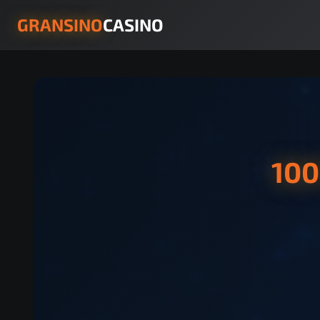
GRANSINO
CASINO
100