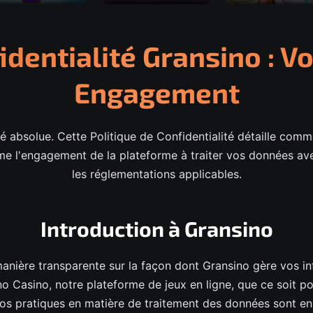
identialité Gransino : 
Engagement
té absolue. Cette Politique de Confidentialité détaille comme
rme l'engagement de la plateforme à traiter vos données av
les réglementations applicables.
Introduction à Gransino
anière transparente sur la façon dont Gransino gère vos inf
 Casino, notre plateforme de jeux en ligne, que ce soit pour
s pratiques en matière de traitement des données sont en s