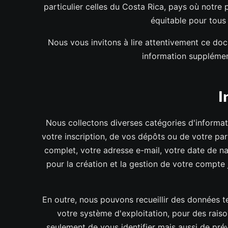
particulier celles du Costa Rica, pays où notre
équitable pour tous 
Nous vous invitons à lire attentivement ce do
information supplémen
I
Nous collectons diverses catégories d'informat
votre inscription, de vos dépôts ou de votre par
complet, votre adresse e-mail, votre date de n
pour la création et la gestion de votre compte 
En outre, nous pouvons recueillir des données te
votre système d'exploitation, pour des raiso
seulement de vous identifier mais aussi de prév