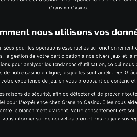
Gransino Casino.
mment nous utilisons vos donn
lisées pour les opérations essentielles au fonctionnement
, la gestion de votre participation à nos divers jeux et la m
ions pour analyser les tendances d'utilisation, ce qui nous
tés de notre casino en ligne, lesquelles sont améliorées Grâ
 votre expérience de jeu, en vous proposant du contenu et d
raisons de sécurité, afin de détecter et de prévenir toute a
ntiel pour L'expérience chez Gransino Casino. Elles nous aid
ntre le blanchiment d'argent. Votre consentement est sollic
r vous informer sur de nouvelles promotions ou jeux suscept