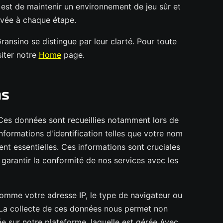
 est de maintenir un environnement de jeu sûr et
rivée à chaque étape.
nsino se distingue par leur clarté. Pour toute
siter notre
Home
page.
ns
 Ces données sont recueillies notamment lors de
nformations d'identification telles que votre nom
t essentielles. Ces informations sont cruciales
 garantir la conformité de nos services avec les
 comme votre adresse IP, le type de navigateur ou
r. La collecte de ces données nous permet non
ée sur notre plateforme, laquelle est gérée Avec