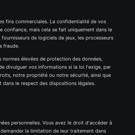
s fins commerciales. La confidentialité de vos
e confiance, mais cela se fait uniquement dans le
es fournisseurs de logiciels de jeux, les processeurs
a fraude.
es normes élevées de protection des données,
ivulguer vos informations si la loi l'exige, par
ts, notre propriété ou notre sécurité, ainsi que
et dans le respect des dispositions légales.
es personnelles. Vous avez le droit d'accéder à
e demander la limitation de leur traitement dans