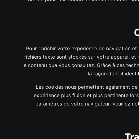
C
Pour enrichir votre expérience de navigation et o
fichiers texte sont stockés sur votre appareil et 
le contenu que vous consultez. Grâce à ces tech
la façon dont il ident
Les cookies nous permettent également de 
expérience plus fluide et plus pertinente lor
paramètres de votre navigateur. Veuillez not
Tra