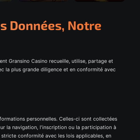
Vos Données, Notre
nt Gransino Casino recueille, utilise, partage et
ec la plus grande diligence et en conformité avec
ormations personnelles. Celles-ci sont collectées
 la navigation, l'inscription ou la participation à
tricte conformité avec les lois applicables, en