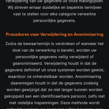
verwijdering van uw gegevens uit onze mailinglijsten.
Wij streven ernaar duidelijke en beperkte termijnen
vast te stellen voor elke categorie verwerkte
persoonlijke gegevens.
Procedures voor Verwijdering en Anonimisering
Zodra de bewaartermijn is verstreken of wanneer het
doel van de verwerking is bereikt, worden uw
persoonlijke gegevens veilig verwijderd of
geanonimiseerd. Verwijdering houdt in dat de
gegevens definitief uit onze systemen worden gewist,
waardoor ze onherstelbaar worden. Anonimisering
daarentegen houdt in dat de gegevens zodanig
worden gewijzigd dat ze niet langer kunnen worden
gekoppeld aan een identificeerbare persoon, zelfs niet
met redelijke inspanningen. Deze methode wordt