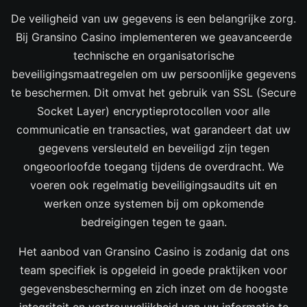
De veiligheid van uw gegevens is een belangrijke zorg.
Bij Gransino Casino implementeren we geavanceerde
technische en organisatorische
beveiligingsmaatregelen om uw persoonlijke gegevens
te beschermen. Dit omvat het gebruik van SSL (Secure
Socket Layer) encryptieprotocollen voor alle
communicatie en transacties, wat garandeert dat uw
gegevens versleuteld en beveiligd zijn tegen
ongeoorloofde toegang tijdens de overdracht. We
voeren ook regelmatig beveiligingsaudits uit en
werken onze systemen bij om opkomende
bedreigingen tegen te gaan.
Het aanbod van Gransino Casino is zodanig dat ons
team specifiek is opgeleid in goede praktijken voor
gegevensbescherming en zich inzet om de hoogste