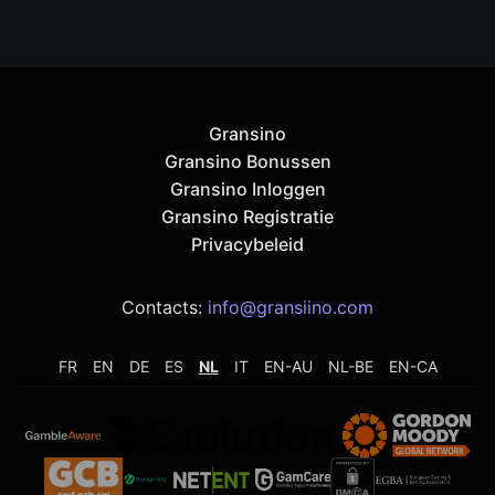
Gransino
Gransino Bonussen
Gransino Inloggen
Gransino Registratie
Privacybeleid
Contacts:
info@gransiino.com
FR
EN
DE
ES
NL
IT
EN-AU
NL-BE
EN-CA