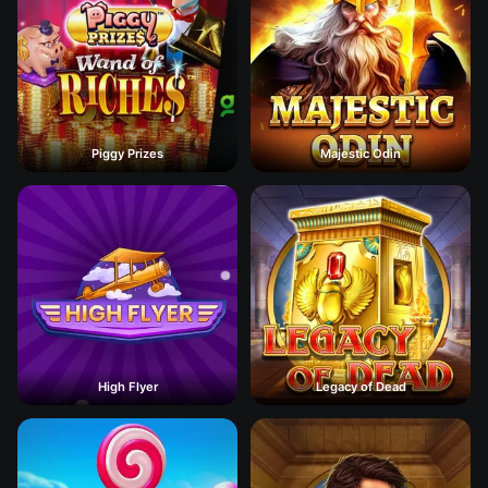
Piggy Prizes
Majestic Odin
High Flyer
Legacy of Dead