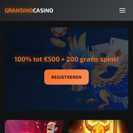
GRANSINO
CASINO
100% tot €500 + 200 gratis spins!
REGISTREREN