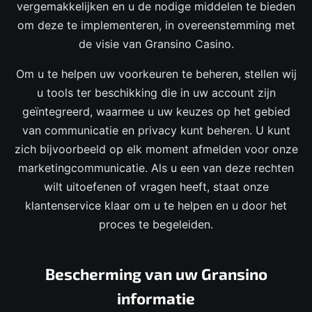
vergemakkelijken en u de nodige middelen te bieden
om deze te implementeren, in overeenstemming met
de visie van Gransino Casino.
Om u te helpen uw voorkeuren te beheren, stellen wij
u tools ter beschikking die in uw account zijn
geïntegreerd, waarmee u uw keuzes op het gebied
van communicatie en privacy kunt beheren. U kunt
zich bijvoorbeeld op elk moment afmelden voor onze
marketingcommunicatie. Als u een van deze rechten
wilt uitoefenen of vragen heeft, staat onze
klantenservice klaar om u te helpen en u door het
proces te begeleiden.
Bescherming van uw Gransino
informatie