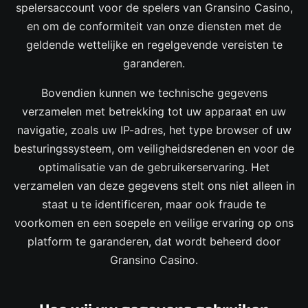
spelersaccount voor de spelers van Gransino Casino,
en om de conformiteit van onze diensten met de
geldende wettelijke en regelgevende vereisten te
garanderen.
Bovendien kunnen we technische gegevens
verzamelen met betrekking tot uw apparaat en uw
navigatie, zoals uw IP-adres, het type browser of uw
besturingssysteem, om veiligheidsredenen en voor de
optimalisatie van de gebruikerservaring. Het
verzamelen van deze gegevens stelt ons niet alleen in
staat u te identificeren, maar ook fraude te
voorkomen en een soepele en veilige ervaring op ons
platform te garanderen, dat wordt beheerd door
Gransino Casino.