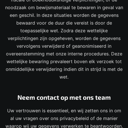
noodzaak om bewijsmateriaal te bewaren in geval van
een geschil. In deze situaties worden de gegevens
bewaard voor de duur die vereist is door de
toepasselijke wet. Zodra deze wettelijke
verplichtingen zijn opgeheven, worden de gegevens
vervolgens verwijderd of geanonimiseerd in
overeenstemming met onze interne procedures. Deze
wettelijke bewaring prevaleert boven elk verzoek tot
onmiddellijke verwijdering indien dit in strijd is met de
wet.
Neem contact op met ons team
Uw vertrouwen is essentieel, en wij zetten ons in om
al uw vragen over ons privacybeleid of de manier
waarop wij uw gegevens verwerken te beantwoorden.