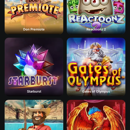
Don Premiote
Reactoonz 2
Starburst
Gates of Olympus