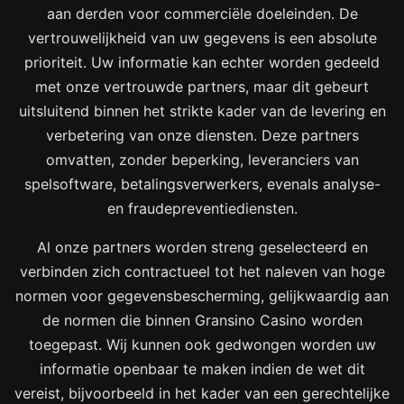
aan derden voor commerciële doeleinden. De
vertrouwelijkheid van uw gegevens is een absolute
prioriteit. Uw informatie kan echter worden gedeeld
met onze vertrouwde partners, maar dit gebeurt
uitsluitend binnen het strikte kader van de levering en
verbetering van onze diensten. Deze partners
omvatten, zonder beperking, leveranciers van
spelsoftware, betalingsverwerkers, evenals analyse-
en fraudepreventiediensten.
Al onze partners worden streng geselecteerd en
verbinden zich contractueel tot het naleven van hoge
normen voor gegevensbescherming, gelijkwaardig aan
de normen die binnen Gransino Casino worden
toegepast. Wij kunnen ook gedwongen worden uw
informatie openbaar te maken indien de wet dit
vereist, bijvoorbeeld in het kader van een gerechtelijke